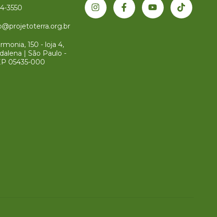
34-3550
@projetoterra.org.br
monia, 150 - loja 4,
dalena | São Paulo -
EP 05435-000