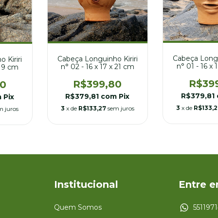
Cabeça Longu
Cabeça Longuinho Kiriri
 Kiriri
n° 01 - 16 x 
n° 02 - 16 x 17 x 21 cm
 19 cm
R$39
R$399,80
80
R$379,81
R$379,81
com
Pix
m
Pix
3
x de
R$133,
3
x de
R$133,27
sem juros
m juros
Institucional
Entre 
Quem Somos
551197