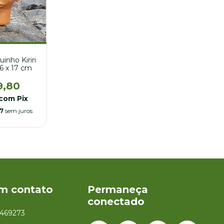
inho Kiriri
16 x 17 cm
9,80
com
Pix
27
sem juros
em contato
Permaneça
conectado
1469273