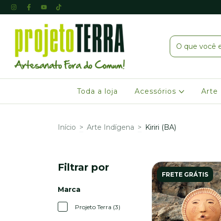
Toda a loja
Acessórios
Arte
Início
>
Arte Indígena
>
Kiriri (BA)
Filtrar por
FRETE GRÁTIS
Marca
Projeto Terra (3)