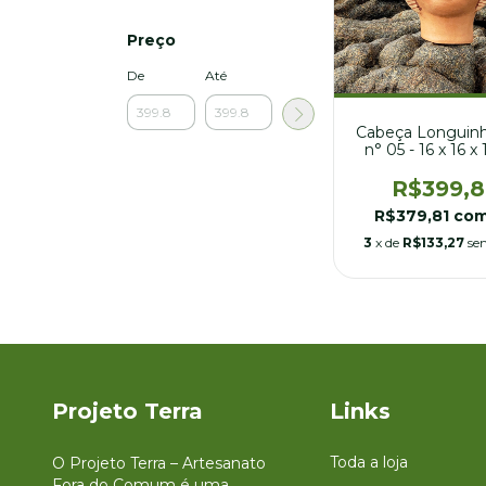
Preço
De
Até
Cabeça Longuinho
n° 05 - 16 x 16 x
R$399,
R$379,81
co
3
x de
R$133,27
se
Projeto Terra
Links
Toda a loja
O Projeto Terra – Artesanato
Fora do Comum é uma