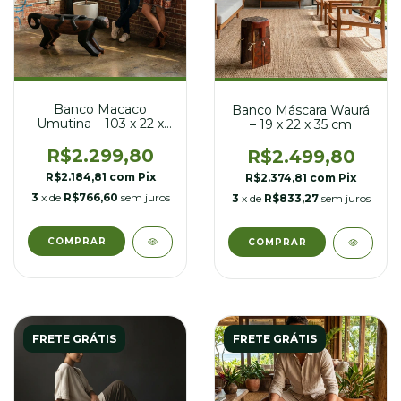
Banco Macaco
Banco Máscara Waurá
Umutina – 103 x 22 x
– 19 x 22 x 35 cm
39 cm
R$2.299,80
R$2.499,80
R$2.184,81
com
Pix
R$2.374,81
com
Pix
3
x de
R$766,60
sem juros
3
x de
R$833,27
sem juros
FRETE GRÁTIS
FRETE GRÁTIS