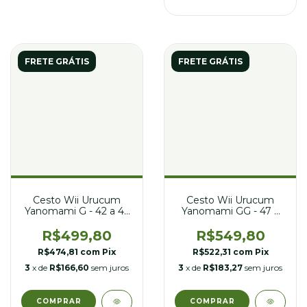
FRETE GRÁTIS
FRETE GRÁTIS
Cesto Wii Urucum
Cesto Wii Urucum
Yanomami G - 42 a 45
Yanomami GG - 47 a
cm diâmetro
50 cm Ã¸
R$499,80
R$549,80
R$474,81
com
Pix
R$522,31
com
Pix
3
x de
R$166,60
sem juros
3
x de
R$183,27
sem juros