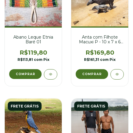
Abano Leque Etnia
Anta com Filhote
Baré 01
Macuxi P - 10 x 7 x 6
cm
R$119,80
R$169,80
R$113,81
com
Pix
R$161,31
com
Pix
FRETE GRÁTIS
FRETE GRÁTIS