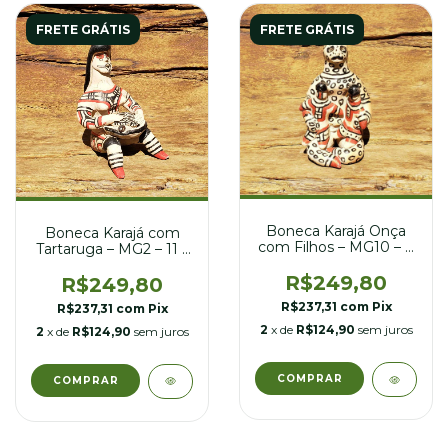
FRETE GRÁTIS
FRETE GRÁTIS
Boneca Karajá Onça
Boneca Karajá com
com Filhos – MG10 – 8
Tartaruga – MG2 – 11 x
x 8 x 14 cm
11 x 19 cm
R$249,80
R$249,80
R$237,31
com
Pix
R$237,31
com
Pix
2
x de
R$124,90
sem juros
2
x de
R$124,90
sem juros