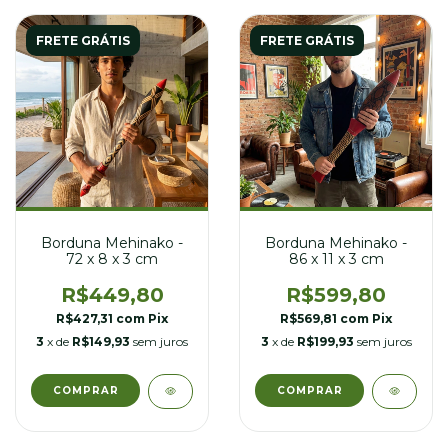
FRETE GRÁTIS
FRETE GRÁTIS
Borduna Mehinako -
Borduna Mehinako -
72 x 8 x 3 cm
86 x 11 x 3 cm
R$449,80
R$599,80
R$427,31
com
Pix
R$569,81
com
Pix
3
x de
R$149,93
sem juros
3
x de
R$199,93
sem juros