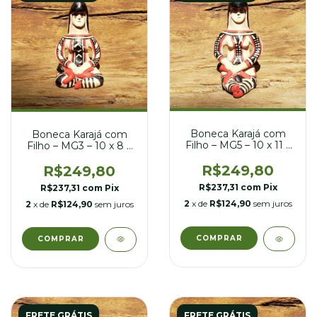
Boneca Karajá com
Boneca Karajá com
Filho – MG5 – 10 x 11 x
Filho – MG3 – 10 x 8 x
18 cm
18 cm
R$249,80
R$249,80
R$237,31
com
Pix
R$237,31
com
Pix
2
x de
R$124,90
sem juros
2
x de
R$124,90
sem juros
FRETE GRÁTIS
FRETE GRÁTIS