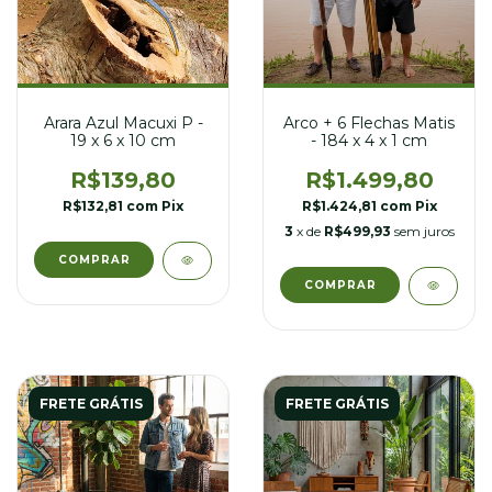
Arco + 6 Flechas Matis
Arara Azul Macuxi P -
- 184 x 4 x 1 cm
19 x 6 x 10 cm
R$1.499,80
R$139,80
R$1.424,81
com
Pix
R$132,81
com
Pix
3
x de
R$499,93
sem juros
FRETE GRÁTIS
FRETE GRÁTIS