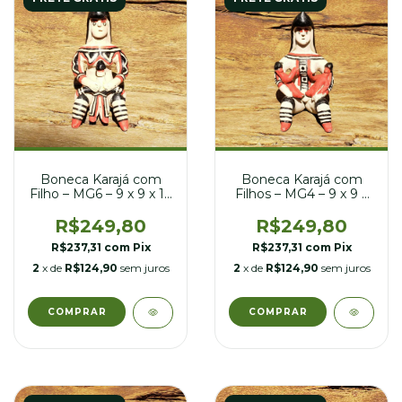
Boneca Karajá com
Boneca Karajá com
Filhos – MG4 – 9 x 9 x
Filho – MG6 – 9 x 9 x 16
16 cm
cm
R$249,80
R$249,80
R$237,31
com
Pix
R$237,31
com
Pix
2
x de
R$124,90
sem juros
2
x de
R$124,90
sem juros