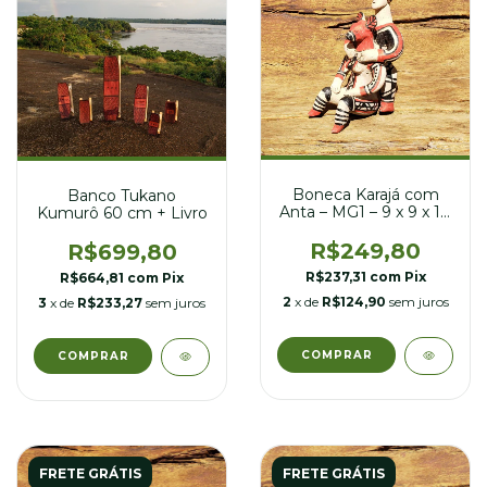
Boneca Karajá com
Banco Tukano
Anta – MG1 – 9 x 9 x 18
Kumurô 60 cm + Livro
cm
R$249,80
R$699,80
R$237,31
com
Pix
R$664,81
com
Pix
2
x de
R$124,90
sem juros
3
x de
R$233,27
sem juros
FRETE GRÁTIS
FRETE GRÁTIS