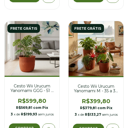
FRETE GRÁTIS
FRETE GRÁTIS
Cesto Wii Urucum
Cesto Wii Urucum
Yanomami GGG - 51 a
Yanomami M - 35 a 39
55 cm diâmetro
cm diâmetro
R$599,80
R$399,80
R$569,81
com
Pix
R$379,81
com
Pix
3
x de
R$199,93
sem juros
3
x de
R$133,27
sem juros