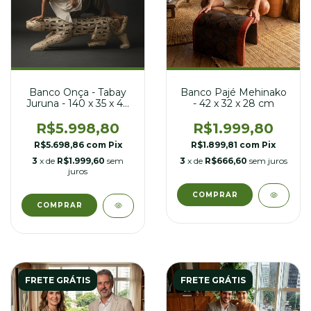
Banco Onça - Tabay
Banco Pajé Mehinako
Juruna - 140 x 35 x 44
- 42 x 32 x 28 cm
cm
R$5.998,80
R$1.999,80
R$5.698,86
com
Pix
R$1.899,81
com
Pix
3
x de
R$1.999,60
sem
3
x de
R$666,60
sem juros
juros
FRETE GRÁTIS
FRETE GRÁTIS