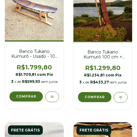
Banco Tukano
Banco Tukano
Kumurõ - Usado - 103
Kumurô 100 cm +
cm + Livro
Livro
R$1.799,80
R$1.299,80
R$1.709,81
com
Pix
R$1.234,81
com
Pix
3
x de
R$599,93
sem juros
3
x de
R$433,27
sem juros
FRETE GRÁTIS
FRETE GRÁTIS