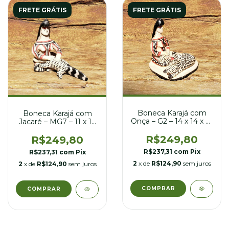
FRETE GRÁTIS
FRETE GRÁTIS
Boneca Karajá com
Boneca Karajá com
Onça – G2 – 14 x 14 x 16
Jacaré – MG7 – 11 x 17
cm
x 16 cm
R$249,80
R$249,80
R$237,31
com
Pix
R$237,31
com
Pix
2
x de
R$124,90
sem juros
2
x de
R$124,90
sem juros