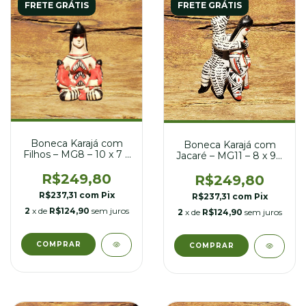
FRETE GRÁTIS
FRETE GRÁTIS
Boneca Karajá com
Boneca Karajá com
Filhos – MG8 – 10 x 7 x
Jacaré – MG11 – 8 x 9 x
16 cm
16 cm
R$249,80
R$249,80
R$237,31
com
Pix
R$237,31
com
Pix
2
x de
R$124,90
sem juros
2
x de
R$124,90
sem juros