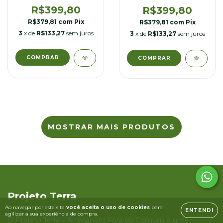
cm
cm
R$399,80
R$399,80
R$379,81
com
Pix
R$379,81
com
Pix
3
x de
R$133,27
sem juros
3
x de
R$133,27
sem juros
MOSTRAR MAIS PRODUTOS
Projeto Terra
Ao navegar por este site
você aceita o uso de cookies
para
ENTENDI
agilizar a sua experiência de compra.
O Projeto Terra – Artesanato Fora do Comum é uma