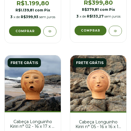
R$399,80
R$1.199,80
R$379,81
com
Pix
R$1.139,81
com
Pix
3
x de
R$133,27
sem juros
3
x de
R$399,93
sem juros
FRETE GRÁTIS
FRETE GRÁTIS
Cabeça Longuinho
Cabeça Longuinho
Kiriri n° 02 - 16 x 17 x 21
Kiriri n° 05 - 16 x 16 x 19