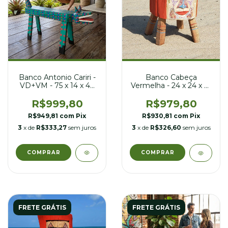
Banco Antonio Cariri -
Banco Cabeça
VD+VM - 75 x 14 x 46
Vermelha - 24 x 24 x 31
cm
cm
R$999,80
R$979,80
R$949,81
com
Pix
R$930,81
com
Pix
3
x de
R$333,27
sem juros
3
x de
R$326,60
sem juros
FRETE GRÁTIS
FRETE GRÁTIS