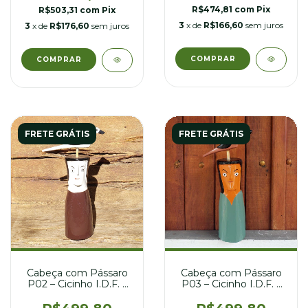
R$474,81
com
Pix
R$503,31
com
Pix
3
x de
R$166,60
sem juros
3
x de
R$176,60
sem juros
FRETE GRÁTIS
FRETE GRÁTIS
Cabeça com Pássaro
Cabeça com Pássaro
P02 – Cicinho I.D.F. –
P03 – Cicinho I.D.F. –
09 x 24 cm
09 x 22 cm