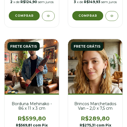
2
x de
R$124,90
sem juros
3
x de
R$149,93
sem juros
FRETE GRÁTIS
FRETE GRÁTIS
Borduna Mehinako -
Brincos Marchetados
86 x 11 x 3 cm
Van – 2,0 x 7,5 cm
R$599,80
R$289,80
R$569,81
com
Pix
R$275,31
com
Pix