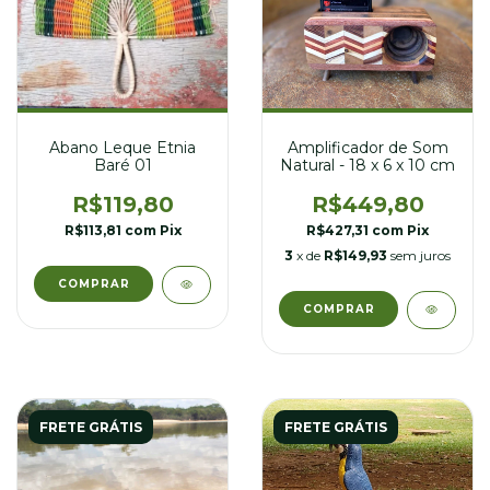
Abano Leque Etnia
Amplificador de Som
Baré 01
Natural - 18 x 6 x 10 cm
R$119,80
R$449,80
R$113,81
com
Pix
R$427,31
com
Pix
3
x de
R$149,93
sem juros
FRETE GRÁTIS
FRETE GRÁTIS