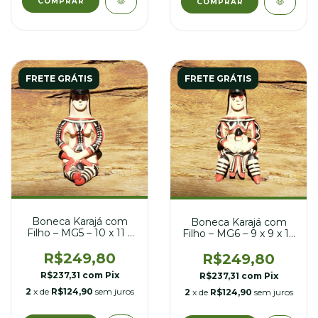
FRETE GRÁTIS
FRETE GRÁTIS
Boneca Karajá com
Boneca Karajá com
Filho – MG5 – 10 x 11 x
Filho – MG6 – 9 x 9 x 16
18 cm
cm
R$249,80
R$249,80
R$237,31
com
Pix
R$237,31
com
Pix
2
x de
R$124,90
sem juros
2
x de
R$124,90
sem juros