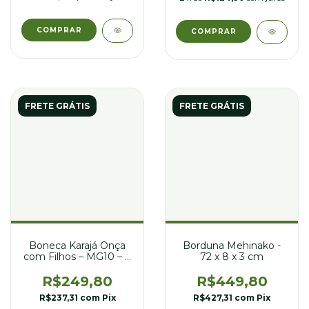
FRETE GRÁTIS
FRETE GRÁTIS
Boneca Karajá Onça
Borduna Mehinako -
com Filhos – MG10 – 8
72 x 8 x 3 cm
x 8 x 14 cm
R$249,80
R$449,80
R$237,31
com
Pix
R$427,31
com
Pix