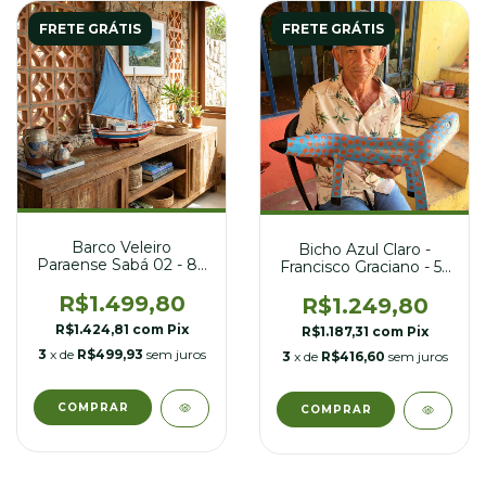
FRETE GRÁTIS
FRETE GRÁTIS
Barco Veleiro
Bicho Azul Claro -
Paraense Sabá 02 - 84
Francisco Graciano - 55
x 23 x 74 cm
x 22 x 27 cm
R$1.499,80
R$1.249,80
R$1.424,81
com
Pix
R$1.187,31
com
Pix
3
x de
R$499,93
sem juros
3
x de
R$416,60
sem juros