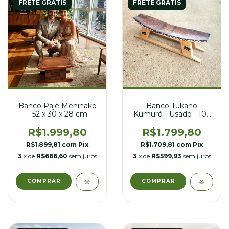
FRETE GRÁTIS
FRETE GRÁTIS
Banco Pajé Mehinako
Banco Tukano
- 52 x 30 x 28 cm
Kumurõ - Usado - 103
cm + Livro
R$1.999,80
R$1.799,80
R$1.899,81
com
Pix
R$1.709,81
com
Pix
3
x de
R$666,60
sem juros
3
x de
R$599,93
sem juros