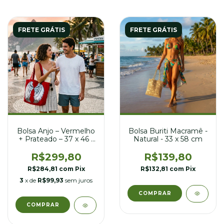
FRETE GRÁTIS
FRETE GRÁTIS
Bolsa Buriti Macramê -
Bolsa Anjo – Vermelho
Natural - 33 x 58 cm
+ Prateado – 37 x 46 /
63 cm
R$139,80
R$299,80
R$132,81
com
Pix
R$284,81
com
Pix
3
x de
R$99,93
sem juros