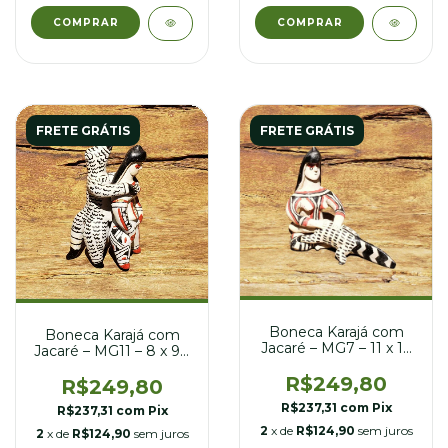
FRETE GRÁTIS
FRETE GRÁTIS
Boneca Karajá com
Boneca Karajá com
Jacaré – MG7 – 11 x 17
Jacaré – MG11 – 8 x 9 x
x 16 cm
16 cm
R$249,80
R$249,80
R$237,31
com
Pix
R$237,31
com
Pix
2
x de
R$124,90
sem juros
2
x de
R$124,90
sem juros