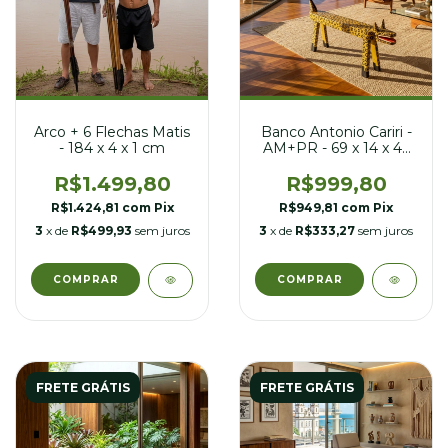
Arco + 6 Flechas Matis
Banco Antonio Cariri -
- 184 x 4 x 1 cm
AM+PR - 69 x 14 x 46
cm
R$1.499,80
R$999,80
R$1.424,81
com
Pix
R$949,81
com
Pix
3
x de
R$499,93
sem juros
3
x de
R$333,27
sem juros
FRETE GRÁTIS
FRETE GRÁTIS