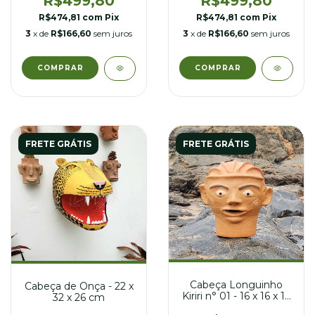
R$499,80
R$499,80
R$474,81
com
Pix
R$474,81
com
Pix
3
x de
R$166,60
sem juros
3
x de
R$166,60
sem juros
FRETE GRÁTIS
FRETE GRÁTIS
Cabeça Longuinho
Cabeça de Onça - 22 x
Kiriri n° 01 - 16 x 16 x 17
32 x 26 cm
cm