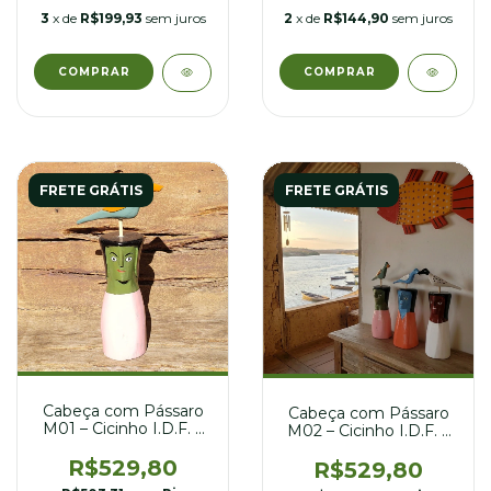
3
x de
R$199,93
sem juros
2
x de
R$144,90
sem juros
COMPRAR
FRETE GRÁTIS
FRETE GRÁTIS
Cabeça com Pássaro
Cabeça com Pássaro
M01 – Cicinho I.D.F. –
M02 – Cicinho I.D.F. –
10 x 26 cm
12 x 24 cm
R$529,80
R$529,80