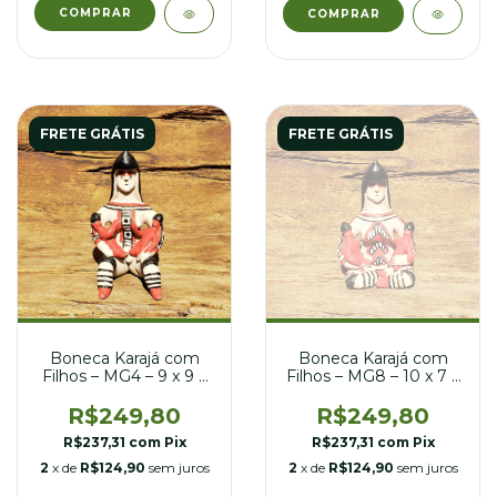
FRETE GRÁTIS
FRETE GRÁTIS
Boneca Karajá com
Boneca Karajá com
Filhos – MG4 – 9 x 9 x
Filhos – MG8 – 10 x 7 x
16 cm
16 cm
R$249,80
R$249,80
R$237,31
com
Pix
R$237,31
com
Pix
2
x de
R$124,90
sem juros
2
x de
R$124,90
sem juros