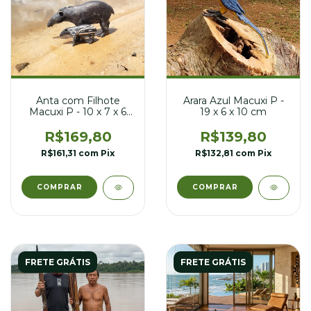
Anta com Filhote
Arara Azul Macuxi P -
Macuxi P - 10 x 7 x 6
19 x 6 x 10 cm
cm
R$169,80
R$139,80
R$161,31
com
Pix
R$132,81
com
Pix
FRETE GRÁTIS
FRETE GRÁTIS