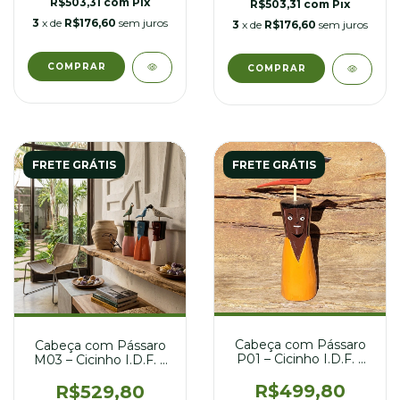
R$503,31
com
Pix
R$503,31
com
Pix
3
x de
R$176,60
sem juros
3
x de
R$176,60
sem juros
FRETE GRÁTIS
FRETE GRÁTIS
Cabeça com Pássaro
Cabeça com Pássaro
P01 – Cicinho I.D.F. –
M03 – Cicinho I.D.F. –
09 x 24 cm
12 x 25 cm
R$499,80
R$529,80