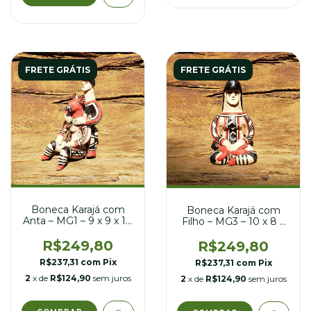
FRETE GRÁTIS
FRETE GRÁTIS
Boneca Karajá com
Boneca Karajá com
Anta – MG1 – 9 x 9 x 18
Filho – MG3 – 10 x 8 x
cm
18 cm
R$249,80
R$249,80
R$237,31
com
Pix
R$237,31
com
Pix
2
x de
R$124,90
sem juros
2
x de
R$124,90
sem juros