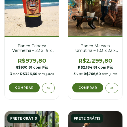
Banco Cabeça
Banco Macaco
Vermelha – 22 x 19 x
Umutina – 103 x 22 x
40 cm
39 cm
R$979,80
R$2.299,80
R$930,81
com
Pix
R$2.184,81
com
Pix
3
x de
R$326,60
sem juros
3
x de
R$766,60
sem juros
FRETE GRÁTIS
FRETE GRÁTIS