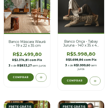
Banco Onça - Tabay
Banco Máscara Waurá
Juruna - 140 x 35 x 44
– 19 x 22 x 35 cm
cm
R$5.998,80
R$2.499,80
R$5.698,86
com
Pix
R$2.374,81
com
Pix
3
x de
R$1.999,60
sem
3
x de
R$833,27
sem juros
juros
FRETE GRÁTIS
FRETE GRÁTIS