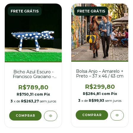
FRETE GRÁTIS
FRETE GRÁTIS
Bolsa Anjo – Amarelo +
Bicho Azul Escuro -
Preto – 37 x 46 / 63 cm
Francisco Graciano -
48 x 20 x 27 cm
R$299,80
R$789,80
R$284,81
com
Pix
R$750,31
com
Pix
3
x de
R$99,93
sem juros
3
x de
R$263,27
sem juros