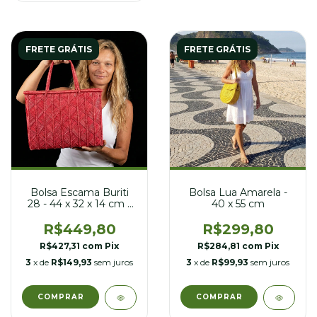
FRETE GRÁTIS
FRETE GRÁTIS
Bolsa Escama Buriti
Bolsa Lua Amarela -
28 - 44 x 32 x 14 cm -
40 x 55 cm
Rosa
R$449,80
R$299,80
R$427,31
com
Pix
R$284,81
com
Pix
3
x de
R$149,93
sem juros
3
x de
R$99,93
sem juros