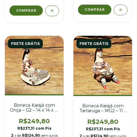
FRETE GRÁTIS
FRETE GRÁTIS
Boneca Karajá com
Boneca Karajá com
Onça – G2 – 14 x 14 x 16
Tartaruga – MG2 – 11 x
cm
11 x 19 cm
R$249,80
R$249,80
R$237,31
com
Pix
R$237,31
com
Pix
2
x de
R$124,90
sem juros
2
x de
R$124,90
sem juros