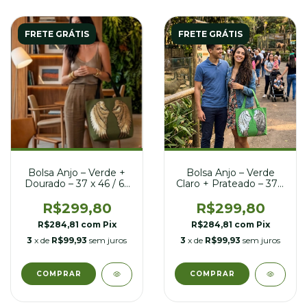
FRETE GRÁTIS
FRETE GRÁTIS
Bolsa Anjo – Verde +
Bolsa Anjo – Verde
Dourado – 37 x 46 / 63
Claro + Prateado – 37 x
cm
46 / 63 cm
R$299,80
R$299,80
R$284,81
com
Pix
R$284,81
com
Pix
3
x de
R$99,93
sem juros
3
x de
R$99,93
sem juros